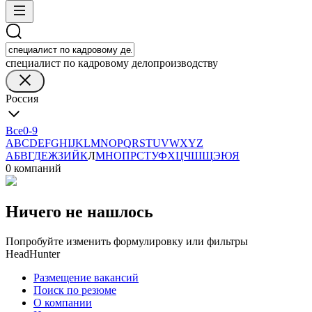
специалист по кадровому делопроизводству
Россия
Все
0-9
A
B
C
D
E
F
G
H
I
J
K
L
M
N
O
P
Q
R
S
T
U
V
W
X
Y
Z
А
Б
В
Г
Д
Е
Ж
З
И
Й
К
Л
М
Н
О
П
Р
С
Т
У
Ф
Х
Ц
Ч
Ш
Щ
Э
Ю
Я
0 компаний
Ничего не нашлось
Попробуйте изменить формулировку или фильтры
HeadHunter
Размещение вакансий
Поиск по резюме
О компании