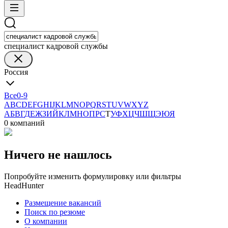
специалист кадровой службы
Россия
Все
0-9
A
B
C
D
E
F
G
H
I
J
K
L
M
N
O
P
Q
R
S
T
U
V
W
X
Y
Z
А
Б
В
Г
Д
Е
Ж
З
И
Й
К
Л
М
Н
О
П
Р
С
Т
У
Ф
Х
Ц
Ч
Ш
Щ
Э
Ю
Я
0 компаний
Ничего не нашлось
Попробуйте изменить формулировку или фильтры
HeadHunter
Размещение вакансий
Поиск по резюме
О компании