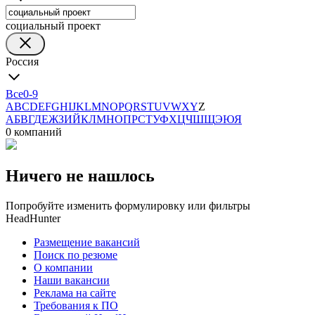
социальный проект
Россия
Все
0-9
A
B
C
D
E
F
G
H
I
J
K
L
M
N
O
P
Q
R
S
T
U
V
W
X
Y
Z
А
Б
В
Г
Д
Е
Ж
З
И
Й
К
Л
М
Н
О
П
Р
С
Т
У
Ф
Х
Ц
Ч
Ш
Щ
Э
Ю
Я
0 компаний
Ничего не нашлось
Попробуйте изменить формулировку или фильтры
HeadHunter
Размещение вакансий
Поиск по резюме
О компании
Наши вакансии
Реклама на сайте
Требования к ПО