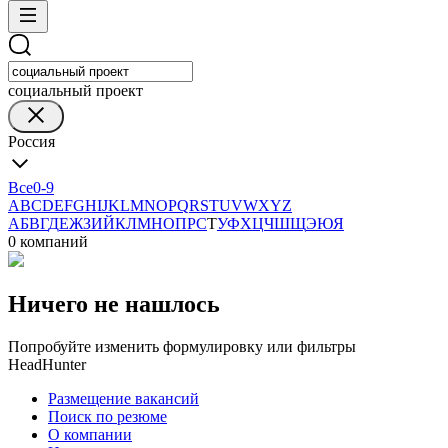
социальный проект
Россия
Все
0-9
A
B
C
D
E
F
G
H
I
J
K
L
M
N
O
P
Q
R
S
T
U
V
W
X
Y
Z
А
Б
В
Г
Д
Е
Ж
З
И
Й
К
Л
М
Н
О
П
Р
С
Т
У
Ф
Х
Ц
Ч
Ш
Щ
Э
Ю
Я
0 компаний
Ничего не нашлось
Попробуйте изменить формулировку или фильтры
HeadHunter
Размещение вакансий
Поиск по резюме
О компании