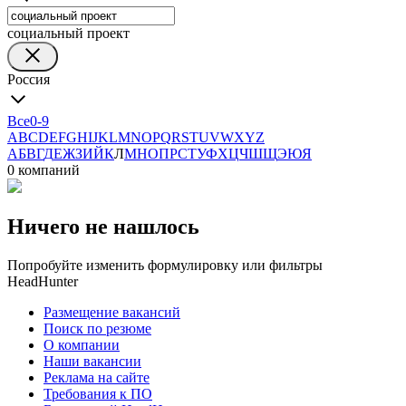
социальный проект
Россия
Все
0-9
A
B
C
D
E
F
G
H
I
J
K
L
M
N
O
P
Q
R
S
T
U
V
W
X
Y
Z
А
Б
В
Г
Д
Е
Ж
З
И
Й
К
Л
М
Н
О
П
Р
С
Т
У
Ф
Х
Ц
Ч
Ш
Щ
Э
Ю
Я
0 компаний
Ничего не нашлось
Попробуйте изменить формулировку или фильтры
HeadHunter
Размещение вакансий
Поиск по резюме
О компании
Наши вакансии
Реклама на сайте
Требования к ПО