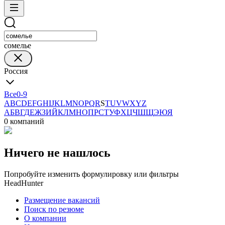
сомелье
Россия
Все
0-9
A
B
C
D
E
F
G
H
I
J
K
L
M
N
O
P
Q
R
S
T
U
V
W
X
Y
Z
А
Б
В
Г
Д
Е
Ж
З
И
Й
К
Л
М
Н
О
П
Р
С
Т
У
Ф
Х
Ц
Ч
Ш
Щ
Э
Ю
Я
0 компаний
Ничего не нашлось
Попробуйте изменить формулировку или фильтры
HeadHunter
Размещение вакансий
Поиск по резюме
О компании