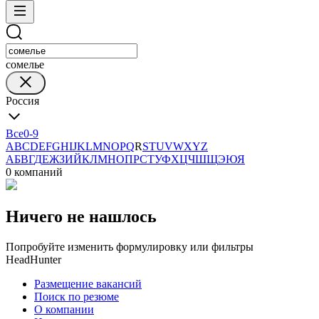
сомелье
Россия
Все
0-9
A
B
C
D
E
F
G
H
I
J
K
L
M
N
O
P
Q
R
S
T
U
V
W
X
Y
Z
А
Б
В
Г
Д
Е
Ж
З
И
Й
К
Л
М
Н
О
П
Р
С
Т
У
Ф
Х
Ц
Ч
Ш
Щ
Э
Ю
Я
0 компаний
Ничего не нашлось
Попробуйте изменить формулировку или фильтры
HeadHunter
Размещение вакансий
Поиск по резюме
О компании