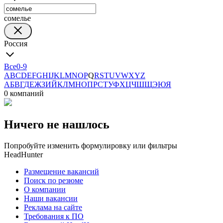
сомелье
Россия
Все
0-9
A
B
C
D
E
F
G
H
I
J
K
L
M
N
O
P
Q
R
S
T
U
V
W
X
Y
Z
А
Б
В
Г
Д
Е
Ж
З
И
Й
К
Л
М
Н
О
П
Р
С
Т
У
Ф
Х
Ц
Ч
Ш
Щ
Э
Ю
Я
0 компаний
Ничего не нашлось
Попробуйте изменить формулировку или фильтры
HeadHunter
Размещение вакансий
Поиск по резюме
О компании
Наши вакансии
Реклама на сайте
Требования к ПО