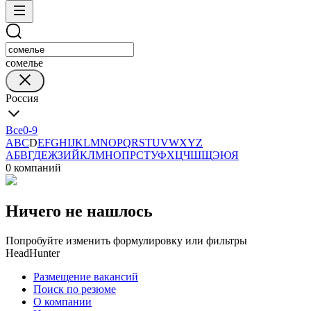
сомелье
Россия
Все
0-9
A
B
C
D
E
F
G
H
I
J
K
L
M
N
O
P
Q
R
S
T
U
V
W
X
Y
Z
А
Б
В
Г
Д
Е
Ж
З
И
Й
К
Л
М
Н
О
П
Р
С
Т
У
Ф
Х
Ц
Ч
Ш
Щ
Э
Ю
Я
0 компаний
Ничего не нашлось
Попробуйте изменить формулировку или фильтры
HeadHunter
Размещение вакансий
Поиск по резюме
О компании