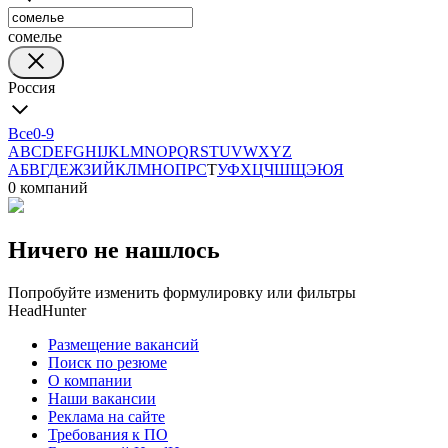
сомелье
Россия
Все
0-9
A
B
C
D
E
F
G
H
I
J
K
L
M
N
O
P
Q
R
S
T
U
V
W
X
Y
Z
А
Б
В
Г
Д
Е
Ж
З
И
Й
К
Л
М
Н
О
П
Р
С
Т
У
Ф
Х
Ц
Ч
Ш
Щ
Э
Ю
Я
0 компаний
Ничего не нашлось
Попробуйте изменить формулировку или фильтры
HeadHunter
Размещение вакансий
Поиск по резюме
О компании
Наши вакансии
Реклама на сайте
Требования к ПО