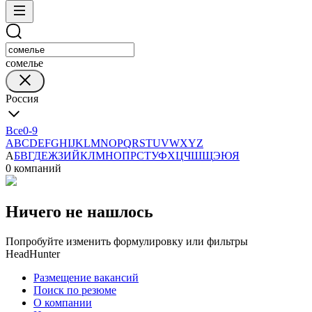
сомелье
Россия
Все
0-9
A
B
C
D
E
F
G
H
I
J
K
L
M
N
O
P
Q
R
S
T
U
V
W
X
Y
Z
А
Б
В
Г
Д
Е
Ж
З
И
Й
К
Л
М
Н
О
П
Р
С
Т
У
Ф
Х
Ц
Ч
Ш
Щ
Э
Ю
Я
0 компаний
Ничего не нашлось
Попробуйте изменить формулировку или фильтры
HeadHunter
Размещение вакансий
Поиск по резюме
О компании