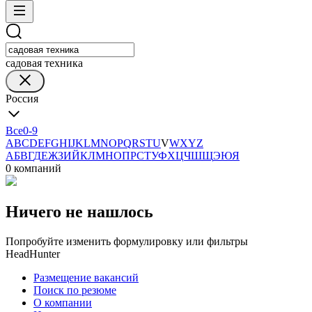
садовая техника
Россия
Все
0-9
A
B
C
D
E
F
G
H
I
J
K
L
M
N
O
P
Q
R
S
T
U
V
W
X
Y
Z
А
Б
В
Г
Д
Е
Ж
З
И
Й
К
Л
М
Н
О
П
Р
С
Т
У
Ф
Х
Ц
Ч
Ш
Щ
Э
Ю
Я
0 компаний
Ничего не нашлось
Попробуйте изменить формулировку или фильтры
HeadHunter
Размещение вакансий
Поиск по резюме
О компании