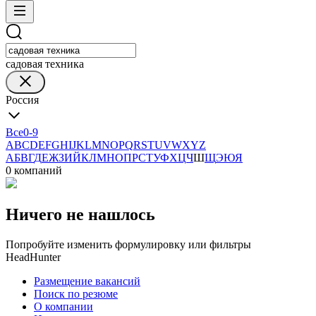
садовая техника
Россия
Все
0-9
A
B
C
D
E
F
G
H
I
J
K
L
M
N
O
P
Q
R
S
T
U
V
W
X
Y
Z
А
Б
В
Г
Д
Е
Ж
З
И
Й
К
Л
М
Н
О
П
Р
С
Т
У
Ф
Х
Ц
Ч
Ш
Щ
Э
Ю
Я
0 компаний
Ничего не нашлось
Попробуйте изменить формулировку или фильтры
HeadHunter
Размещение вакансий
Поиск по резюме
О компании