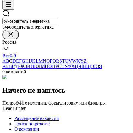
руководитель энергетика
Россия
Все
0-9
A
B
C
D
E
F
G
H
I
J
K
L
M
N
O
P
Q
R
S
T
U
V
W
X
Y
Z
А
Б
В
Г
Д
Е
Ж
З
И
Й
К
Л
М
Н
О
П
Р
С
Т
У
Ф
Х
Ц
Ч
Ш
Щ
Э
Ю
Я
0 компаний
Ничего не нашлось
Попробуйте изменить формулировку или фильтры
HeadHunter
Размещение вакансий
Поиск по резюме
О компании