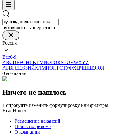
руководитель энергетика
Россия
Все
0-9
A
B
C
D
E
F
G
H
I
J
K
L
M
N
O
P
Q
R
S
T
U
V
W
X
Y
Z
А
Б
В
Г
Д
Е
Ж
З
И
Й
К
Л
М
Н
О
П
Р
С
Т
У
Ф
Х
Ц
Ч
Ш
Щ
Э
Ю
Я
0 компаний
Ничего не нашлось
Попробуйте изменить формулировку или фильтры
HeadHunter
Размещение вакансий
Поиск по резюме
О компании