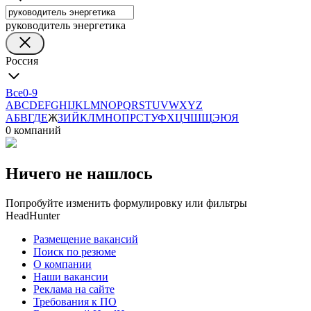
руководитель энергетика
Россия
Все
0-9
A
B
C
D
E
F
G
H
I
J
K
L
M
N
O
P
Q
R
S
T
U
V
W
X
Y
Z
А
Б
В
Г
Д
Е
Ж
З
И
Й
К
Л
М
Н
О
П
Р
С
Т
У
Ф
Х
Ц
Ч
Ш
Щ
Э
Ю
Я
0 компаний
Ничего не нашлось
Попробуйте изменить формулировку или фильтры
HeadHunter
Размещение вакансий
Поиск по резюме
О компании
Наши вакансии
Реклама на сайте
Требования к ПО