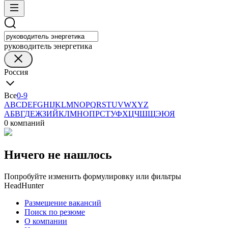
руководитель энергетика
Россия
Все
0-9
A
B
C
D
E
F
G
H
I
J
K
L
M
N
O
P
Q
R
S
T
U
V
W
X
Y
Z
А
Б
В
Г
Д
Е
Ж
З
И
Й
К
Л
М
Н
О
П
Р
С
Т
У
Ф
Х
Ц
Ч
Ш
Щ
Э
Ю
Я
0 компаний
Ничего не нашлось
Попробуйте изменить формулировку или фильтры
HeadHunter
Размещение вакансий
Поиск по резюме
О компании