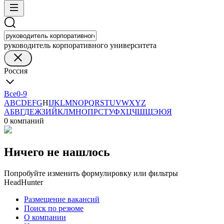
руководитель корпоративного университета
Россия
Все
0-9
A
B
C
D
E
F
G
H
I
J
K
L
M
N
O
P
Q
R
S
T
U
V
W
X
Y
Z
А
Б
В
Г
Д
Е
Ж
З
И
Й
К
Л
М
Н
О
П
Р
С
Т
У
Ф
Х
Ц
Ч
Ш
Щ
Э
Ю
Я
0 компаний
Ничего не нашлось
Попробуйте изменить формулировку или фильтры
HeadHunter
Размещение вакансий
Поиск по резюме
О компании