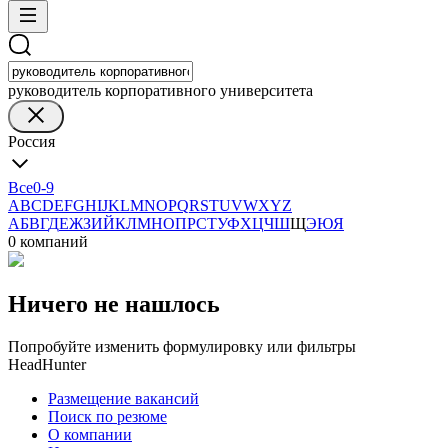
руководитель корпоративного университета
Россия
Все
0-9
A
B
C
D
E
F
G
H
I
J
K
L
M
N
O
P
Q
R
S
T
U
V
W
X
Y
Z
А
Б
В
Г
Д
Е
Ж
З
И
Й
К
Л
М
Н
О
П
Р
С
Т
У
Ф
Х
Ц
Ч
Ш
Щ
Э
Ю
Я
0 компаний
Ничего не нашлось
Попробуйте изменить формулировку или фильтры
HeadHunter
Размещение вакансий
Поиск по резюме
О компании