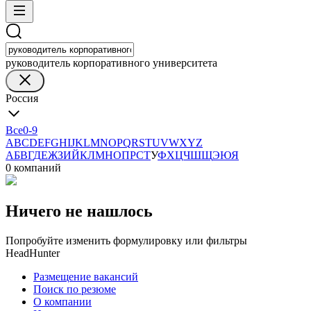
руководитель корпоративного университета
Россия
Все
0-9
A
B
C
D
E
F
G
H
I
J
K
L
M
N
O
P
Q
R
S
T
U
V
W
X
Y
Z
А
Б
В
Г
Д
Е
Ж
З
И
Й
К
Л
М
Н
О
П
Р
С
Т
У
Ф
Х
Ц
Ч
Ш
Щ
Э
Ю
Я
0 компаний
Ничего не нашлось
Попробуйте изменить формулировку или фильтры
HeadHunter
Размещение вакансий
Поиск по резюме
О компании