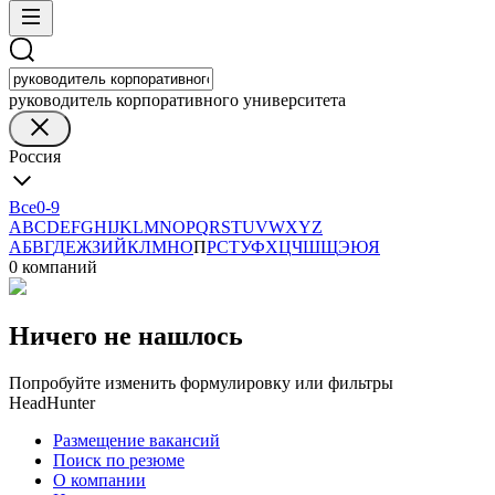
руководитель корпоративного университета
Россия
Все
0-9
A
B
C
D
E
F
G
H
I
J
K
L
M
N
O
P
Q
R
S
T
U
V
W
X
Y
Z
А
Б
В
Г
Д
Е
Ж
З
И
Й
К
Л
М
Н
О
П
Р
С
Т
У
Ф
Х
Ц
Ч
Ш
Щ
Э
Ю
Я
0 компаний
Ничего не нашлось
Попробуйте изменить формулировку или фильтры
HeadHunter
Размещение вакансий
Поиск по резюме
О компании