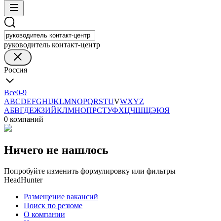
руководитель контакт-центр
Россия
Все
0-9
A
B
C
D
E
F
G
H
I
J
K
L
M
N
O
P
Q
R
S
T
U
V
W
X
Y
Z
А
Б
В
Г
Д
Е
Ж
З
И
Й
К
Л
М
Н
О
П
Р
С
Т
У
Ф
Х
Ц
Ч
Ш
Щ
Э
Ю
Я
0 компаний
Ничего не нашлось
Попробуйте изменить формулировку или фильтры
HeadHunter
Размещение вакансий
Поиск по резюме
О компании