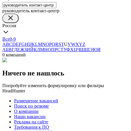
руководитель контакт-центр
Россия
Все
0-9
A
B
C
D
E
F
G
H
I
J
K
L
M
N
O
P
Q
R
S
T
U
V
W
X
Y
Z
А
Б
В
Г
Д
Е
Ж
З
И
Й
К
Л
М
Н
О
П
Р
С
Т
У
Ф
Х
Ц
Ч
Ш
Щ
Э
Ю
Я
0 компаний
Ничего не нашлось
Попробуйте изменить формулировку или фильтры
HeadHunter
Размещение вакансий
Поиск по резюме
О компании
Наши вакансии
Реклама на сайте
Требования к ПО