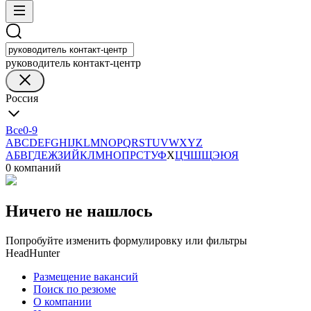
руководитель контакт-центр
Россия
Все
0-9
A
B
C
D
E
F
G
H
I
J
K
L
M
N
O
P
Q
R
S
T
U
V
W
X
Y
Z
А
Б
В
Г
Д
Е
Ж
З
И
Й
К
Л
М
Н
О
П
Р
С
Т
У
Ф
Х
Ц
Ч
Ш
Щ
Э
Ю
Я
0 компаний
Ничего не нашлось
Попробуйте изменить формулировку или фильтры
HeadHunter
Размещение вакансий
Поиск по резюме
О компании