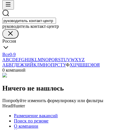
руководитель контакт-центр
Россия
Все
0-9
A
B
C
D
E
F
G
H
I
J
K
L
M
N
O
P
Q
R
S
T
U
V
W
X
Y
Z
А
Б
В
Г
Д
Е
Ж
З
И
Й
К
Л
М
Н
О
П
Р
С
Т
У
Ф
Х
Ц
Ч
Ш
Щ
Э
Ю
Я
0 компаний
Ничего не нашлось
Попробуйте изменить формулировку или фильтры
HeadHunter
Размещение вакансий
Поиск по резюме
О компании