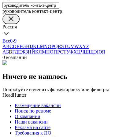
руководитель контакт-центр
Россия
Все
0-9
A
B
C
D
E
F
G
H
I
J
K
L
M
N
O
P
Q
R
S
T
U
V
W
X
Y
Z
А
Б
В
Г
Д
Е
Ж
З
И
Й
К
Л
М
Н
О
П
Р
С
Т
У
Ф
Х
Ц
Ч
Ш
Щ
Э
Ю
Я
0 компаний
Ничего не нашлось
Попробуйте изменить формулировку или фильтры
HeadHunter
Размещение вакансий
Поиск по резюме
О компании
Наши вакансии
Реклама на сайте
Требования к ПО