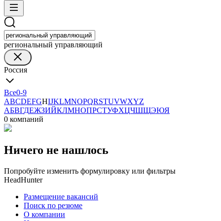
региональный управляющий
Россия
Все
0-9
A
B
C
D
E
F
G
H
I
J
K
L
M
N
O
P
Q
R
S
T
U
V
W
X
Y
Z
А
Б
В
Г
Д
Е
Ж
З
И
Й
К
Л
М
Н
О
П
Р
С
Т
У
Ф
Х
Ц
Ч
Ш
Щ
Э
Ю
Я
0 компаний
Ничего не нашлось
Попробуйте изменить формулировку или фильтры
HeadHunter
Размещение вакансий
Поиск по резюме
О компании