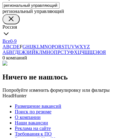
региональный управляющий
Россия
Все
0-9
A
B
C
D
E
F
G
H
I
J
K
L
M
N
O
P
Q
R
S
T
U
V
W
X
Y
Z
А
Б
В
Г
Д
Е
Ж
З
И
Й
К
Л
М
Н
О
П
Р
С
Т
У
Ф
Х
Ц
Ч
Ш
Щ
Э
Ю
Я
0 компаний
Ничего не нашлось
Попробуйте изменить формулировку или фильтры
HeadHunter
Размещение вакансий
Поиск по резюме
О компании
Наши вакансии
Реклама на сайте
Требования к ПО