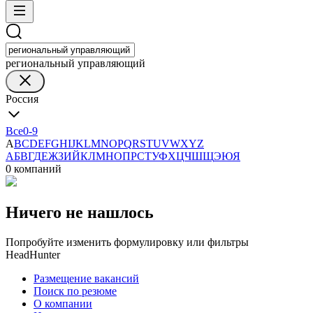
региональный управляющий
Россия
Все
0-9
A
B
C
D
E
F
G
H
I
J
K
L
M
N
O
P
Q
R
S
T
U
V
W
X
Y
Z
А
Б
В
Г
Д
Е
Ж
З
И
Й
К
Л
М
Н
О
П
Р
С
Т
У
Ф
Х
Ц
Ч
Ш
Щ
Э
Ю
Я
0 компаний
Ничего не нашлось
Попробуйте изменить формулировку или фильтры
HeadHunter
Размещение вакансий
Поиск по резюме
О компании