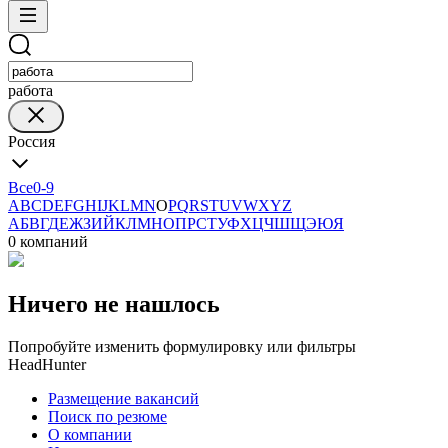
работа
Россия
Все
0-9
A
B
C
D
E
F
G
H
I
J
K
L
M
N
O
P
Q
R
S
T
U
V
W
X
Y
Z
А
Б
В
Г
Д
Е
Ж
З
И
Й
К
Л
М
Н
О
П
Р
С
Т
У
Ф
Х
Ц
Ч
Ш
Щ
Э
Ю
Я
0 компаний
Ничего не нашлось
Попробуйте изменить формулировку или фильтры
HeadHunter
Размещение вакансий
Поиск по резюме
О компании