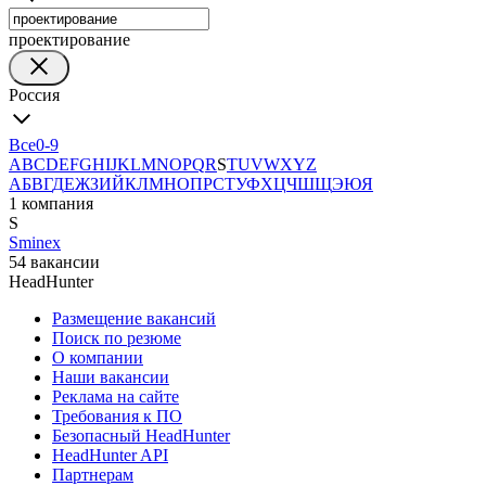
проектирование
Россия
Все
0-9
A
B
C
D
E
F
G
H
I
J
K
L
M
N
O
P
Q
R
S
T
U
V
W
X
Y
Z
А
Б
В
Г
Д
Е
Ж
З
И
Й
К
Л
М
Н
О
П
Р
С
Т
У
Ф
Х
Ц
Ч
Ш
Щ
Э
Ю
Я
1 компания
S
Sminex
54 вакансии
HeadHunter
Размещение вакансий
Поиск по резюме
О компании
Наши вакансии
Реклама на сайте
Требования к ПО
Безопасный HeadHunter
HeadHunter API
Партнерам