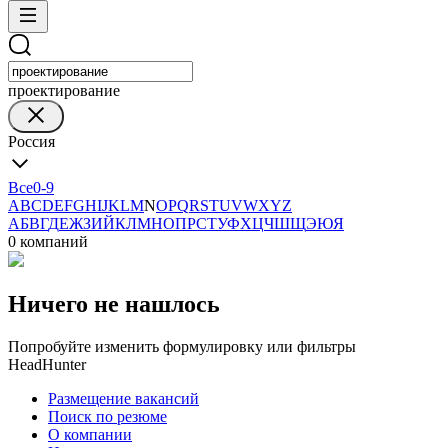
проектирование
Россия
Все
0-9
A
B
C
D
E
F
G
H
I
J
K
L
M
N
O
P
Q
R
S
T
U
V
W
X
Y
Z
А
Б
В
Г
Д
Е
Ж
З
И
Й
К
Л
М
Н
О
П
Р
С
Т
У
Ф
Х
Ц
Ч
Ш
Щ
Э
Ю
Я
0 компаний
Ничего не нашлось
Попробуйте изменить формулировку или фильтры
HeadHunter
Размещение вакансий
Поиск по резюме
О компании