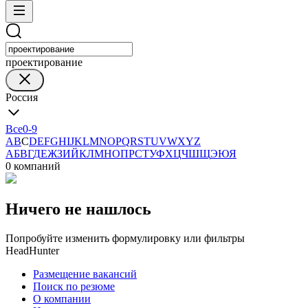
проектирование
Россия
Все
0-9
A
B
C
D
E
F
G
H
I
J
K
L
M
N
O
P
Q
R
S
T
U
V
W
X
Y
Z
А
Б
В
Г
Д
Е
Ж
З
И
Й
К
Л
М
Н
О
П
Р
С
Т
У
Ф
Х
Ц
Ч
Ш
Щ
Э
Ю
Я
0 компаний
Ничего не нашлось
Попробуйте изменить формулировку или фильтры
HeadHunter
Размещение вакансий
Поиск по резюме
О компании