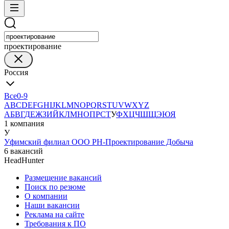
проектирование
Россия
Все
0-9
A
B
C
D
E
F
G
H
I
J
K
L
M
N
O
P
Q
R
S
T
U
V
W
X
Y
Z
А
Б
В
Г
Д
Е
Ж
З
И
Й
К
Л
М
Н
О
П
Р
С
Т
У
Ф
Х
Ц
Ч
Ш
Щ
Э
Ю
Я
1 компания
У
Уфимский филиал ООО РН-Проектирование Добыча
6 вакансий
HeadHunter
Размещение вакансий
Поиск по резюме
О компании
Наши вакансии
Реклама на сайте
Требования к ПО