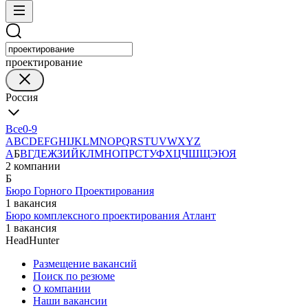
проектирование
Россия
Все
0-9
A
B
C
D
E
F
G
H
I
J
K
L
M
N
O
P
Q
R
S
T
U
V
W
X
Y
Z
А
Б
В
Г
Д
Е
Ж
З
И
Й
К
Л
М
Н
О
П
Р
С
Т
У
Ф
Х
Ц
Ч
Ш
Щ
Э
Ю
Я
2 компании
Б
Бюро Горного Проектирования
1 вакансия
Бюро комплексного проектирования Атлант
1 вакансия
HeadHunter
Размещение вакансий
Поиск по резюме
О компании
Наши вакансии