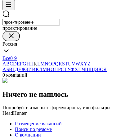
проектирование
Россия
Все
0-9
A
B
C
D
E
F
G
H
I
J
K
L
M
N
O
P
Q
R
S
T
U
V
W
X
Y
Z
А
Б
В
Г
Д
Е
Ж
З
И
Й
К
Л
М
Н
О
П
Р
С
Т
У
Ф
Х
Ц
Ч
Ш
Щ
Э
Ю
Я
0 компаний
Ничего не нашлось
Попробуйте изменить формулировку или фильтры
HeadHunter
Размещение вакансий
Поиск по резюме
О компании