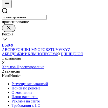
проектирование
Россия
Все
0-9
A
B
C
D
E
F
G
H
I
J
K
L
M
N
O
P
Q
R
S
T
U
V
W
X
Y
Z
А
Б
В
Г
Д
Е
Ж
З
И
Й
К
Л
М
Н
О
П
Р
С
Т
У
Ф
Х
Ц
Ч
Ш
Щ
Э
Ю
Я
1 компания
Х
Харьков Проектирование
2 вакансии
HeadHunter
Размещение вакансий
Поиск по резюме
О компании
Наши вакансии
Реклама на сайте
Требования к ПО