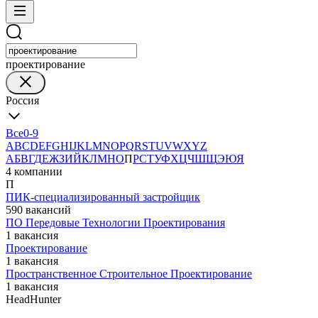
проектирование
Россия
Все
0-9
A
B
C
D
E
F
G
H
I
J
K
L
M
N
O
P
Q
R
S
T
U
V
W
X
Y
Z
А
Б
В
Г
Д
Е
Ж
З
И
Й
К
Л
М
Н
О
П
Р
С
Т
У
Ф
Х
Ц
Ч
Ш
Щ
Э
Ю
Я
4 компании
П
ПИК-специализированный застройщик
590 вакансий
ПО Передовые Технологии Проектирования
1 вакансия
Проектирование
1 вакансия
Пространственное Строительное Проектирование
1 вакансия
HeadHunter