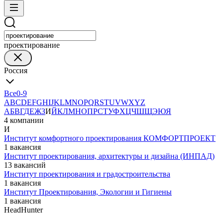
проектирование
Россия
Все
0-9
A
B
C
D
E
F
G
H
I
J
K
L
M
N
O
P
Q
R
S
T
U
V
W
X
Y
Z
А
Б
В
Г
Д
Е
Ж
З
И
Й
К
Л
М
Н
О
П
Р
С
Т
У
Ф
Х
Ц
Ч
Ш
Щ
Э
Ю
Я
4 компании
И
Институт комфортного проектирования КОМФОРТПРОЕКТ
1 вакансия
Институт проектирования, архитектуры и дизайна (ИНПАД)
13 вакансий
Институт проектирования и градостроительства
1 вакансия
Институт Проектирования, Экологии и Гигиены
1 вакансия
HeadHunter