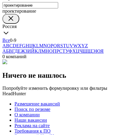
проектирование
Россия
Все
0-9
A
B
C
D
E
F
G
H
I
J
K
L
M
N
O
P
Q
R
S
T
U
V
W
X
Y
Z
А
Б
В
Г
Д
Е
Ж
З
И
Й
К
Л
М
Н
О
П
Р
С
Т
У
Ф
Х
Ц
Ч
Ш
Щ
Э
Ю
Я
0 компаний
Ничего не нашлось
Попробуйте изменить формулировку или фильтры
HeadHunter
Размещение вакансий
Поиск по резюме
О компании
Наши вакансии
Реклама на сайте
Требования к ПО