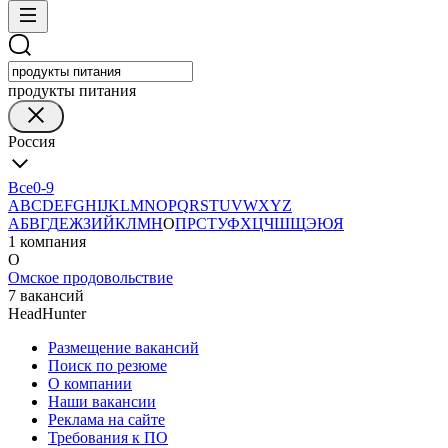
продукты питания
Россия
Все
0-9
A
B
C
D
E
F
G
H
I
J
K
L
M
N
O
P
Q
R
S
T
U
V
W
X
Y
Z
А
Б
В
Г
Д
Е
Ж
З
И
Й
К
Л
М
Н
О
П
Р
С
Т
У
Ф
Х
Ц
Ч
Ш
Щ
Э
Ю
Я
1 компания
О
Омское продовольствие
7 вакансий
HeadHunter
Размещение вакансий
Поиск по резюме
О компании
Наши вакансии
Реклама на сайте
Требования к ПО