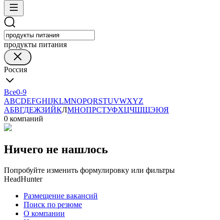
продукты питания
Россия
Все
0-9
A
B
C
D
E
F
G
H
I
J
K
L
M
N
O
P
Q
R
S
T
U
V
W
X
Y
Z
А
Б
В
Г
Д
Е
Ж
З
И
Й
К
Л
М
Н
О
П
Р
С
Т
У
Ф
Х
Ц
Ч
Ш
Щ
Э
Ю
Я
0 компаний
Ничего не нашлось
Попробуйте изменить формулировку или фильтры
HeadHunter
Размещение вакансий
Поиск по резюме
О компании