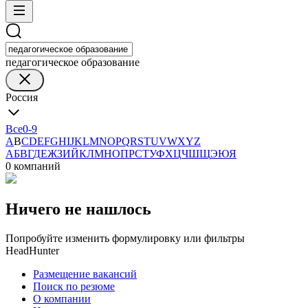
педагогическое образование
Россия
Все
0-9
A
B
C
D
E
F
G
H
I
J
K
L
M
N
O
P
Q
R
S
T
U
V
W
X
Y
Z
А
Б
В
Г
Д
Е
Ж
З
И
Й
К
Л
М
Н
О
П
Р
С
Т
У
Ф
Х
Ц
Ч
Ш
Щ
Э
Ю
Я
0 компаний
Ничего не нашлось
Попробуйте изменить формулировку или фильтры
HeadHunter
Размещение вакансий
Поиск по резюме
О компании