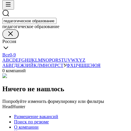
педагогическое образование
Россия
Все
0-9
A
B
C
D
E
F
G
H
I
J
K
L
M
N
O
P
Q
R
S
T
U
V
W
X
Y
Z
А
Б
В
Г
Д
Е
Ж
З
И
Й
К
Л
М
Н
О
П
Р
С
Т
У
Ф
Х
Ц
Ч
Ш
Щ
Э
Ю
Я
0 компаний
Ничего не нашлось
Попробуйте изменить формулировку или фильтры
HeadHunter
Размещение вакансий
Поиск по резюме
О компании