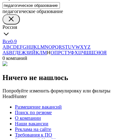
педагогическое образование
Россия
Все
0-9
A
B
C
D
E
F
G
H
I
J
K
L
M
N
O
P
Q
R
S
T
U
V
W
X
Y
Z
А
Б
В
Г
Д
Е
Ж
З
И
Й
К
Л
М
Н
О
П
Р
С
Т
У
Ф
Х
Ц
Ч
Ш
Щ
Э
Ю
Я
0 компаний
Ничего не нашлось
Попробуйте изменить формулировку или фильтры
HeadHunter
Размещение вакансий
Поиск по резюме
О компании
Наши вакансии
Реклама на сайте
Требования к ПО