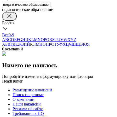
педагогическое образование
Россия
Все
0-9
A
B
C
D
E
F
G
H
I
J
K
L
M
N
O
P
Q
R
S
T
U
V
W
X
Y
Z
А
Б
В
Г
Д
Е
Ж
З
И
Й
К
Л
М
Н
О
П
Р
С
Т
У
Ф
Х
Ц
Ч
Ш
Щ
Э
Ю
Я
0 компаний
Ничего не нашлось
Попробуйте изменить формулировку или фильтры
HeadHunter
Размещение вакансий
Поиск по резюме
О компании
Наши вакансии
Реклама на сайте
Требования к ПО