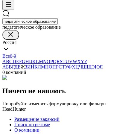
педагогическое образование
Россия
Все
0-9
A
B
C
D
E
F
G
H
I
J
K
L
M
N
O
P
Q
R
S
T
U
V
W
X
Y
Z
А
Б
В
Г
Д
Е
Ж
З
И
Й
К
Л
М
Н
О
П
Р
С
Т
У
Ф
Х
Ц
Ч
Ш
Щ
Э
Ю
Я
0 компаний
Ничего не нашлось
Попробуйте изменить формулировку или фильтры
HeadHunter
Размещение вакансий
Поиск по резюме
О компании