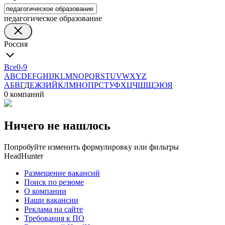
педагогическое образование
Россия
Все
0-9
A
B
C
D
E
F
G
H
I
J
K
L
M
N
O
P
Q
R
S
T
U
V
W
X
Y
Z
А
Б
В
Г
Д
Е
Ж
З
И
Й
К
Л
М
Н
О
П
Р
С
Т
У
Ф
Х
Ц
Ч
Ш
Щ
Э
Ю
Я
0 компаний
Ничего не нашлось
Попробуйте изменить формулировку или фильтры
HeadHunter
Размещение вакансий
Поиск по резюме
О компании
Наши вакансии
Реклама на сайте
Требования к ПО