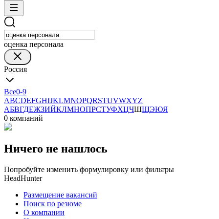
оценка персонала
Россия
Все
0-9
A
B
C
D
E
F
G
H
I
J
K
L
M
N
O
P
Q
R
S
T
U
V
W
X
Y
Z
А
Б
В
Г
Д
Е
Ж
З
И
Й
К
Л
М
Н
О
П
Р
С
Т
У
Ф
Х
Ц
Ч
Ш
Щ
Э
Ю
Я
0 компаний
Ничего не нашлось
Попробуйте изменить формулировку или фильтры
HeadHunter
Размещение вакансий
Поиск по резюме
О компании