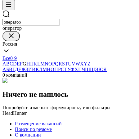
оператор
Россия
Все
0-9
A
B
C
D
E
F
G
H
I
J
K
L
M
N
O
P
Q
R
S
T
U
V
W
X
Y
Z
А
Б
В
Г
Д
Е
Ж
З
И
Й
К
Л
М
Н
О
П
Р
С
Т
У
Ф
Х
Ц
Ч
Ш
Щ
Э
Ю
Я
0 компаний
Ничего не нашлось
Попробуйте изменить формулировку или фильтры
HeadHunter
Размещение вакансий
Поиск по резюме
О компании